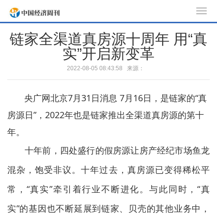
T
o
链家全渠道真房源十周年 用“真
g
实”开启新变革
g
l
2022-08-05 08:43:58 来源：
e
n
央广网北京7月31日消息 7月16日，是链家的“真
a
v
房源日”，2022年也是链家推出全渠道真房源的第十
i
年。
g
a
十年前，四处盛行的假房源让房产经纪市场鱼龙
t
混杂，饱受非议。十年过去，真房源已变得稀松平
i
o
常，“真实”牵引着行业不断进化。与此同时，“真
n
实”的基因也不断延展到链家、贝壳的其他业务中，