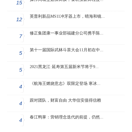
15
英普利新品MS11冲牙器上市，晴海和镜...
12
修正集团康一事业部福建分公司携手陈...
7
第十一届国际武林斗茶大会11月初在中...
5
2021黑龙江·延寿第五届新米节将于9...
5
《航海王燃烧意志》双限定登场 寒冰...
4
跟对团队，财富自由 大华信安值得信赖
4
春江鸭掌：营销理念迭代的前提，仍然...
4