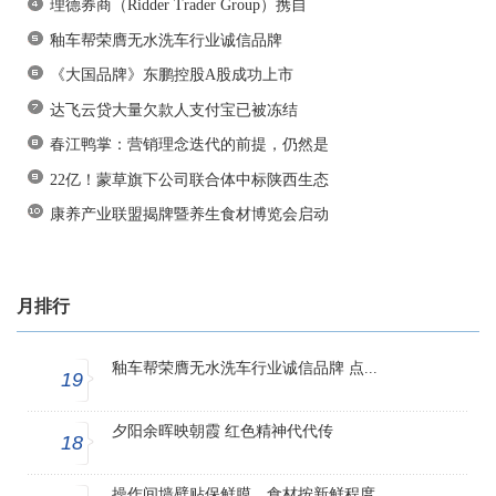
理德券商（Ridder Trader Group）携自
釉车帮荣膺无水洗车行业诚信品牌
《大国品牌》东鹏控股A股成功上市
达飞云贷大量欠款人支付宝已被冻结
春江鸭掌：营销理念迭代的前提，仍然是
22亿！蒙草旗下公司联合体中标陕西生态
康养产业联盟揭牌暨养生食材博览会启动
月排行
釉车帮荣膺无水洗车行业诚信品牌 点...
19
夕阳余晖映朝霞 红色精神代代传
18
操作间墙壁贴保鲜膜，食材按新鲜程度...