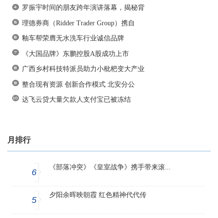
罗振宇时间的朋友跨年演讲落幕，揭秘背
理德券商（Ridder Trader Group）携自
釉车帮荣膺无水洗车行业诚信品牌
《大国品牌》东鹏控股A股成功上市
广西乡村科技特派员助力小枇杷变大产业
整合现有资源 创新合作模式 北安分公
达飞云贷大量欠款人支付宝已被冻结
月排行
《部落冲突》《皇室战争》携手带来滚...
6
夕阳余晖映朝霞 红色精神代代传
5