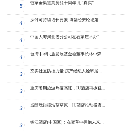
链家全渠道真房源十周年 用“真实”...
5
探讨可持续增长要素 博鳌经安论坛第...
4
中国人寿河北省分公司在石家庄举办“...
4
台湾中华民族发展基金会董事长林中森...
4
充实社区防控力量 房产经纪人诠释居...
3
重庆暑期旅游热度高涨，IU酒店再掀轻...
3
当酷玩碰撞浩荡草原，IU酒店推动投资...
3
锦江酒店(中国区)：在变革中拥抱未来...
3