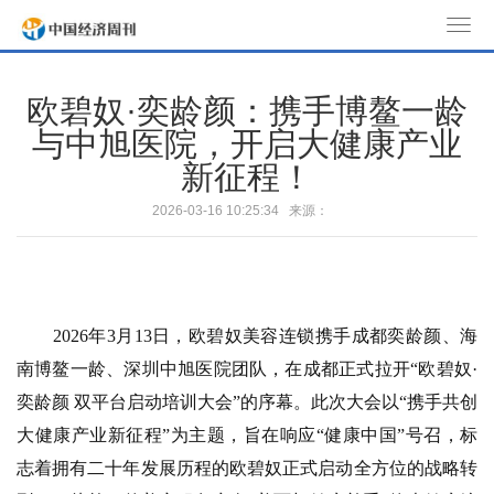
T
o
g
欧碧奴·奕龄颜：携手博鳌一龄
g
与中旭医院，开启大健康产业
l
新征程！
e
n
2026-03-16 10:25:34 来源：
a
v
i
g
a
​2026年3月13日，欧碧奴美容连锁携手成都奕龄颜、海
t
南博鳌一龄、深圳中旭医院团队，在成都正式拉开“欧碧奴·
i
奕龄颜 双平台启动培训大会”的序幕。此次大会以“携手共创
o
大健康产业新征程”为主题，旨在响应“健康中国”号召，标
n
志着拥有二十年发展历程的欧碧奴正式启动全方位的战略转